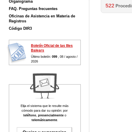
Organigrama
522
Procedim
FAQ. Preguntas frecuentes
Oficinas de Asistencia en Materia de
Registros
Código DIR3
Boletín Oficial de las Illes
Balears
Último boletín:
099
, 08 / agosto /
2026
Elija el sistema que le resulte más
cómodo para dar su opinión: por
teléfono
,
presencialmente
o
telemáticamente
.