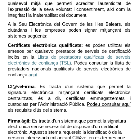
qualsevol mitjà que permeti acreditar l'autenticitat de
l'expressió de la seva voluntat i consentiment, així com la
integritat i la inalterabilitat del document.
A la Seu Electrònica del Govern de les Illes Balears, els
ciutadans i les empreses poden signar mitjançant els
sistemes següents:
Certificats electrònics qualificats:
es poden utilitzar els
emesos per qualsevol prestador de serveis de certificació
inclòs en la
Llista de prestadors qualificats de serveis
electrònics de confiança (TSL)
. Podeu consultar la llista de
prestadors nacionals qualificats de serveis electrònics de
confiança
aquí
.
Cl@veFirma
.
Es tracta d'un sistema que permet la
signatura electrònica mitjançant certificats electrònics
centralitzats, és a dir, certificats emmagatzemats i
custodiats per l'Administració Pública.
Podeu consultar aquí
els requisits d'ús del sistema
.
Firma àgil:
Es tracta d’un sistema que permet la signatura
electrònica sense necessitat de disposar d’un certificat
electrònic. Aquest sistema requereix la identificació de la
persona interessada mitjançant
Cl@ve
, en els termes que