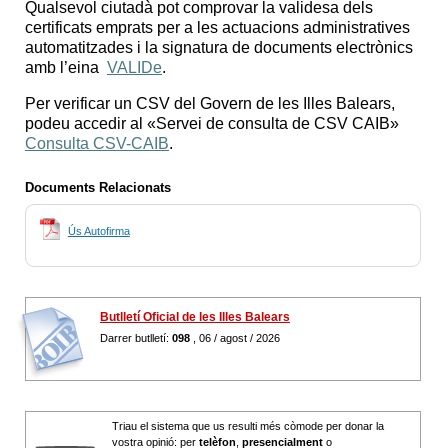
Qualsevol ciutadà pot comprovar la validesa dels
certificats emprats per a les actuacions administratives
automatitzades i la signatura de documents electrònics
amb l’eina
VALIDe
.
Per verificar un CSV del Govern de les Illes Balears,
podeu accedir al «Servei de consulta de CSV CAIB»
Consulta CSV-CAIB
.
Documents Relacionats
Ús Autofirma
Butlletí Oficial de les Illes Balears
Darrer butlletí:
098
, 06 / agost / 2026
Triau el sistema que us resulti més còmode per donar la
vostra opinió: per
telèfon
,
presencialment
o