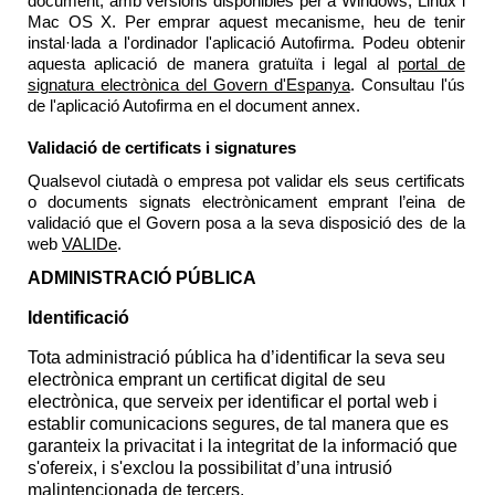
document, amb versions disponibles per a Windows, Linux i
Mac OS X. Per emprar aquest mecanisme, heu de tenir
instal·lada a l'ordinador l'aplicació
Autofirma
. Podeu obtenir
aquesta aplicació de manera gratuïta i legal al
portal de
signatura electrònica del Govern d'Espanya
.
Consultau
l'ús
de l'aplicació
Autofirma
en el document annex.
Validació de certificats i signatures
Qualsevol ciutadà o empresa pot validar els seus certificats
o documents signats electrònicament emprant l’eina de
validació que el Govern posa a la seva disposició des de la
web
VALIDe
.
ADMINISTRACIÓ PÚBLICA
Identificació
Tota administració pública ha d’identificar la seva seu
electrònica emprant un certificat digital de seu
electrònica, que serveix per identificar el portal web i
establir comunicacions segures, de tal manera que es
garanteix la privacitat i la integritat de la informació que
s'ofereix, i s'exclou la possibilitat d’una intrusió
malintencionada de tercers.