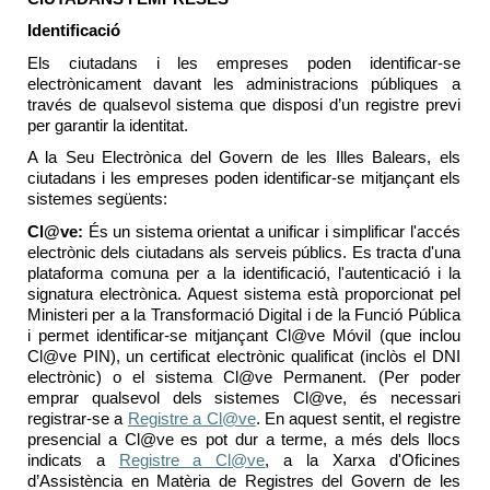
Identificació
Els ciutadans i les empreses poden identificar-se
electrònicament davant les administracions públiques a
través de qualsevol sistema que disposi d’un registre previ
per garantir la identitat.
A la Seu Electrònica del Govern de les Illes Balears, els
ciutadans i les empreses poden identificar-se mitjançant els
sistemes següents:
Cl@ve
:
És un sistema orientat a unificar i simplificar l'accés
electrònic dels ciutadans als serveis públics. Es tracta d'una
plataforma comuna per a la identificació, l'autenticació i la
signatura electrònica. Aquest sistema està proporcionat pel
Ministeri per a la Transformació Digital i de la Funció Pública
i permet identificar-se mitjançant
Cl@ve
Móvil
(que inclou
Cl@ve
PIN), un certificat electrònic qualificat (inclòs el DNI
electrònic) o el sistema
Cl@ve
Permanent. (Per poder
emprar qualsevol dels sistemes
Cl@ve
, és necessari
registrar-se a
Registre a Cl@ve
. En aquest sentit, el registre
presencial a
Cl@ve
es pot dur a terme, a més dels llocs
indicats a
Registre a Cl@ve
, a la Xarxa d'Oficines
d’Assistència en Matèria de Registres del Govern de les