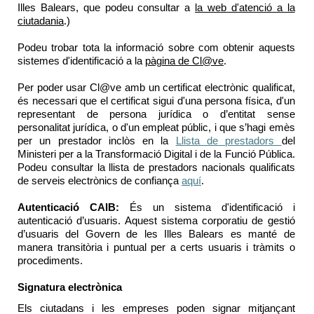
Illes Balears, que podeu consultar a
la web d'atenció a la
ciutadania
.)
Podeu trobar tota la informació sobre com obtenir aquests
sistemes d'identificació a la
pàgina de Cl@ve
.
Per poder usar
Cl@ve
amb un certificat electrònic
qualificat
,
és necessari que el certificat sigui d'una persona física, d'un
representant de persona jurídica o d’entitat sense
personalitat jurídica, o d'un empleat públic, i que s’hagi emès
per un prestador inclòs en la
Llista de prestadors
del
Ministeri per a la Transformació Digital i de la Funció Pública.
Podeu consultar la llista de prestadors nacionals qualificats
de serveis electrònics de confiança
aquí
.
Autenticació CAIB
:
És un sistema d'identificació i
autenticació d’usuaris. Aquest sistema corporatiu de gestió
d’usuaris del Govern de les Illes Balears es manté de
manera transitòria i puntual per a certs usuaris i tràmits o
procediments.
Signatura electrònica
Els ciutadans i les empreses poden signar mitjançant