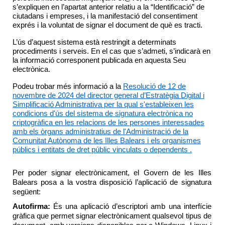
s’expliquen en l’apartat anterior relatiu a la “Identificació” de
ciutadans i empreses, i la manifestació del consentiment
exprés i la voluntat de signar el document de què es tracti.
L’ús d’aquest sistema està restringit a determinats
procediments i serveis. En el cas que s’admeti, s’indicarà en
la informació corresponent publicada en aquesta Seu
electrònica.
Podeu trobar més informació a la
Resolució de 12 de
novembre de 2024 del director general d’Estratègia Digital i
Simplificació Administrativa per la qual s'estableixen les
condicions d'ús del sistema de signatura electrònica no
criptogràfica en les relacions de les persones interessades
amb els òrgans administratius de l'Administració de la
Comunitat Autònoma de les Illes Balears i els organismes
públics i entitats de dret públic vinculats o dependents .
Per poder signar electrònicament, el Govern de les Illes
Balears posa a la vostra disposició l’aplicació de signatura
següent:
Autofirma
:
És una aplicació d’escriptori amb una interfície
gràfica que permet signar electrònicament qualsevol tipus de